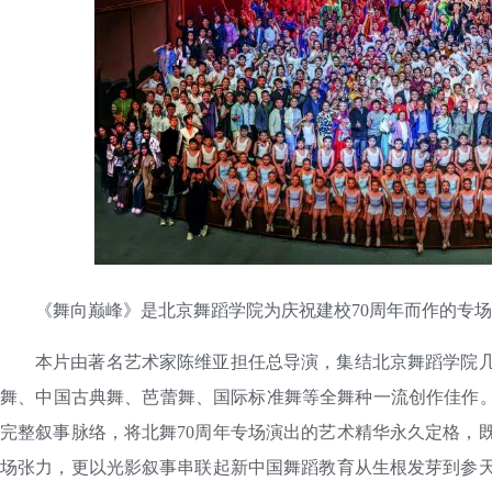
《舞向巅峰》是北京舞蹈学院为庆祝建校70周年而作的专
本片由著名艺术家陈维亚担任总导演，集结北京舞蹈学院
舞、中国古典舞、芭蕾舞、国际标准舞等全舞种一流创作佳作。
完整叙事脉络，将北舞70周年专场演出的艺术精华永久定格，
场张力，更以光影叙事串联起新中国舞蹈教育从生根发芽到参