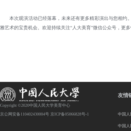
本次观演活动已经落幕，未来还有更多精彩演出与您相约
雅艺术的宝贵机会。欢迎持续关注“人大美育”微信公众号，更
友情
Copyright ©2020中国人民大学美育中心
京公网安备110402430004号 京ICP备05066828号-1
中国人
中国人